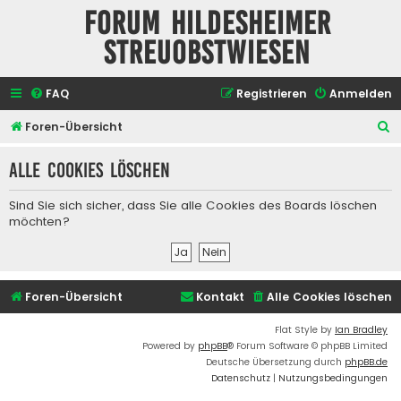
Forum Hildesheimer
Streuobstwiesen
FAQ
Registrieren
Anmelden
S
Foren-Übersicht
u
Alle Cookies löschen
c
h
Sind Sie sich sicher, dass Sie alle Cookies des Boards löschen
e
möchten?
Foren-Übersicht
Kontakt
Alle Cookies löschen
Flat Style by
Ian Bradley
Powered by
phpBB
® Forum Software © phpBB Limited
Deutsche Übersetzung durch
phpBB.de
Datenschutz
|
Nutzungsbedingungen