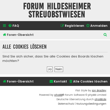
Forum Hildesheimer
Streuobstwiesen
FAQ
Registrieren
Anmelden
S
Foren-Übersicht
u
Alle Cookies löschen
c
h
Sind Sie sich sicher, dass Sie alle Cookies des Boards löschen
e
möchten?
Foren-Übersicht
Kontakt
Alle Cookies löschen
Flat Style by
Ian Bradley
Powered by
phpBB
® Forum Software © phpBB Limited
Deutsche Übersetzung durch
phpBB.de
Datenschutz
|
Nutzungsbedingungen