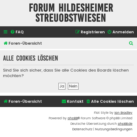
Forum Hildesheimer
Streuobstwiesen
FAQ
Registrieren
Anmelden
S
Foren-Übersicht
u
Alle Cookies löschen
c
h
Sind Sie sich sicher, dass Sie alle Cookies des Boards löschen
e
möchten?
Foren-Übersicht
Kontakt
Alle Cookies löschen
Flat Style by
Ian Bradley
Powered by
phpBB
® Forum Software © phpBB Limited
Deutsche Übersetzung durch
phpBB.de
Datenschutz
|
Nutzungsbedingungen