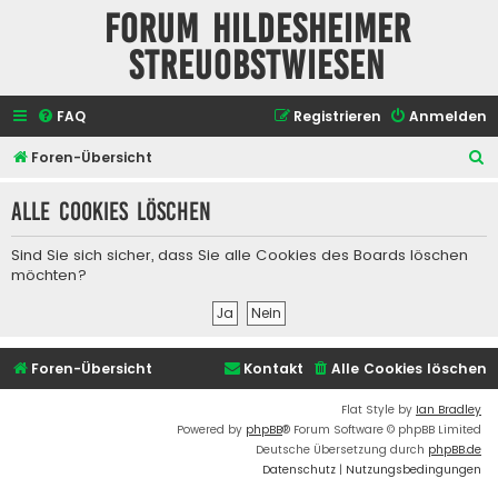
Forum Hildesheimer
Streuobstwiesen
FAQ
Registrieren
Anmelden
S
Foren-Übersicht
u
Alle Cookies löschen
c
h
Sind Sie sich sicher, dass Sie alle Cookies des Boards löschen
e
möchten?
Foren-Übersicht
Kontakt
Alle Cookies löschen
Flat Style by
Ian Bradley
Powered by
phpBB
® Forum Software © phpBB Limited
Deutsche Übersetzung durch
phpBB.de
Datenschutz
|
Nutzungsbedingungen