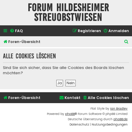
Forum Hildesheimer
Streuobstwiesen
FAQ
Registrieren
Anmelden
S
Foren-Übersicht
u
Alle Cookies löschen
c
h
Sind Sie sich sicher, dass Sie alle Cookies des Boards löschen
e
möchten?
Foren-Übersicht
Kontakt
Alle Cookies löschen
Flat Style by
Ian Bradley
Powered by
phpBB
® Forum Software © phpBB Limited
Deutsche Übersetzung durch
phpBB.de
Datenschutz
|
Nutzungsbedingungen