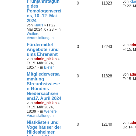
Frühjahrstagun
von
Kla
r
0
11823
g des
t
Fr 22. 
e
Pomologenverei
S
ns, 10.-12. Mai
u
2024
c
h
von
Klaus
»
Fr 22.
e
Mär 2024, 07:23
» in
Weitere
Veranstaltungen
Fördermittel
von
adm
0
12243
Angebote rund
Fr 15. 
ums Ehrenamt
von
admin_niklas
»
Fr 15. Mär 2024,
18:57
» in
Bieten
Mitgliederversa
von
adm
0
11828
mmlung
Fr 15. 
Streuobstwiese
n-Bündnis
Niedersachsen
am17. April 2024
von
admin_niklas
»
Fr 15. Mär 2024,
18:39
» in
Weitere
Veranstaltungen
Nistkästen und
von
adm
0
12140
Vogelhäuser der
Do 14. 
Hildesheimer