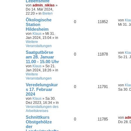
Lebenshilfe
von
admin_niklas
»
Do 14. Mär 2024,
22:20
» in
Bieten
Ökologische
von
Kla
0
11852
Station
Mi 31. 
Hildesheim
von
Klaus
»
Mi 31.
Jan 2024, 15:04
» in
Weitere
Veranstaltungen
Saatgutbörse
von
Kla
0
11878
am 28. Januar
So 21. 
11.00 - 15.00 Uhr
von
Klaus
»
So 21.
Jan 2024, 18:26
» in
Weitere
Veranstaltungen
Veredelungskur
von
Kla
0
11791
s 17. Februar
Sa 30. 
2024
von
Klaus
»
Sa 30.
Dez 2023, 16:34
» in
Veranstaltungen des
Arbeitskreises
Schnittkurs
von
adm
0
11785
Obstgehölze
Do 28. 
der