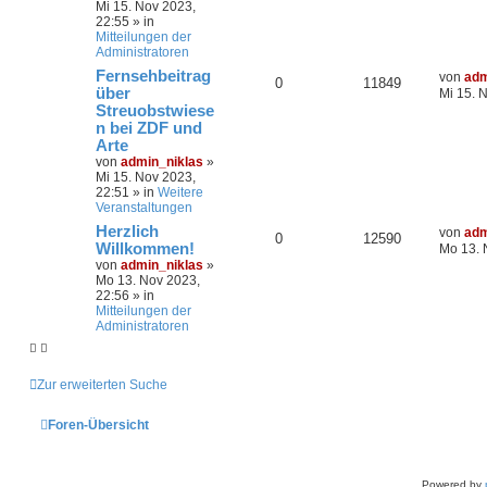
Mi 15. Nov 2023,
22:55
» in
Mitteilungen der
Administratoren
Fernsehbeitrag
von
adm
0
11849
über
Mi 15. 
Streuobstwiese
n bei ZDF und
Arte
von
admin_niklas
»
Mi 15. Nov 2023,
22:51
» in
Weitere
Veranstaltungen
Herzlich
von
adm
0
12590
Willkommen!
Mo 13. 
von
admin_niklas
»
Mo 13. Nov 2023,
22:56
» in
Mitteilungen der
Administratoren
Zur erweiterten Suche
Foren-Übersicht
Powered by