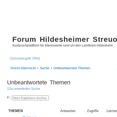
Forum Hildesheimer Streu
Austauschplattform für Interessierte rund um den Landkreis Hildesheim
Schnellzugriff
FAQ
Foren-Übersicht
Suche
Unbeantwortete Themen
Unbeantwortete Themen
Zur erweiterten Suche
S
E
u
r
c
w
h
e
e
i
THEMEN
Antworten
Zugriffe
Letzter
t
e