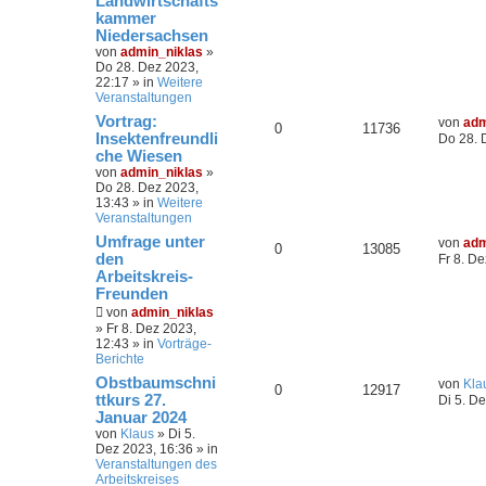
Landwirtschafts
kammer
Niedersachsen
von
admin_niklas
»
Do 28. Dez 2023,
22:17
» in
Weitere
Veranstaltungen
Vortrag:
von
adm
0
11736
Insektenfreundli
Do 28. 
che Wiesen
von
admin_niklas
»
Do 28. Dez 2023,
13:43
» in
Weitere
Veranstaltungen
Umfrage unter
von
adm
0
13085
den
Fr 8. D
Arbeitskreis-
Freunden
von
admin_niklas
»
Fr 8. Dez 2023,
12:43
» in
Vorträge-
Berichte
Obstbaumschni
von
Kla
0
12917
ttkurs 27.
Di 5. D
Januar 2024
von
Klaus
»
Di 5.
Dez 2023, 16:36
» in
Veranstaltungen des
Arbeitskreises