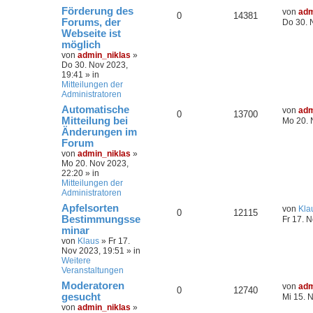
Förderung des
von
adm
0
14381
Forums, der
Do 30. 
Webseite ist
möglich
von
admin_niklas
»
Do 30. Nov 2023,
19:41
» in
Mitteilungen der
Administratoren
Automatische
von
adm
0
13700
Mitteilung bei
Mo 20. 
Änderungen im
Forum
von
admin_niklas
»
Mo 20. Nov 2023,
22:20
» in
Mitteilungen der
Administratoren
Apfelsorten
von
Kla
0
12115
Bestimmungsse
Fr 17. 
minar
von
Klaus
»
Fr 17.
Nov 2023, 19:51
» in
Weitere
Veranstaltungen
Moderatoren
von
adm
0
12740
gesucht
Mi 15. 
von
admin_niklas
»