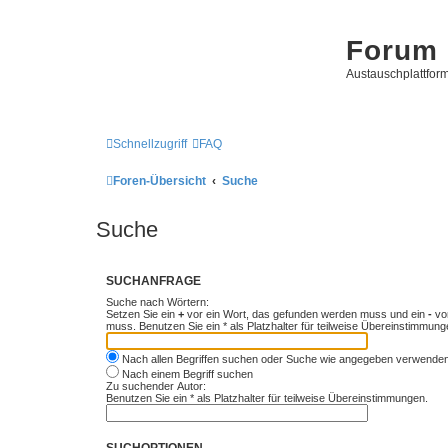
Forum 
Austauschplattform
Schnellzugriff
FAQ
Foren-Übersicht
Suche
Suche
SUCHANFRAGE
Suche nach Wörtern:
Setzen Sie ein
+
vor ein Wort, das gefunden werden muss und ein
-
vor
muss. Benutzen Sie ein * als Platzhalter für teilweise Übereinstimmung
Nach allen Begriffen suchen oder Suche wie angegeben verwende
Nach einem Begriff suchen
Zu suchender Autor:
Benutzen Sie ein * als Platzhalter für teilweise Übereinstimmungen.
SUCHOPTIONEN