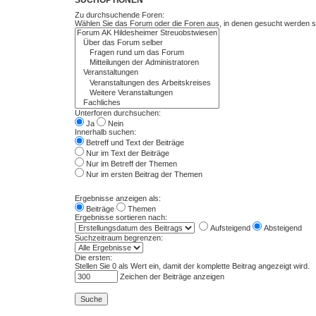
Zu durchsuchende Foren:
Wählen Sie das Forum oder die Foren aus, in denen gesucht werden sol
Unterforen durchsuchen:
Ja
Nein
Innerhalb suchen:
Betreff und Text der Beiträge
Nur im Text der Beiträge
Nur im Betreff der Themen
Nur im ersten Beitrag der Themen
Ergebnisse anzeigen als:
Beiträge
Themen
Ergebnisse sortieren nach:
Aufsteigend
Absteigend
Suchzeitraum begrenzen:
Die ersten:
Stellen Sie 0 als Wert ein, damit der komplette Beitrag angezeigt wird.
Zeichen der Beiträge anzeigen