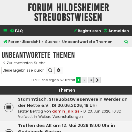
Forum Hildesheimer
Streuobstwiesen
FAQ
Registrieren
Anmelden
S
Foren-Übersicht
Suche
Unbeantwortete Themen
u
Unbeantwortete Themen
c
Zur erweiterten Suche
h
Suche
Erweiterte Suche
e
Die Suche ergab 67 Treffer
1
2
3
Nächste
Themen
Stammtisch, Streuobstwiesenverein Werder an
der Nette e.V., DI 30.06.2026, 18 Uhr
Letzter Beitrag von
admin_niklas
«
Di 23. Jun 2026, 10:32
Verfasst in
Weitere Veranstaltungen
Treffen des AK am 12. Mai 2026 18.00 Uhr in
Godehards Garten