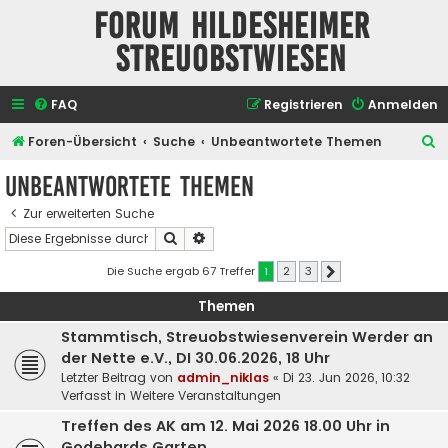
Forum Hildesheimer
Streuobstwiesen
FAQ
Registrieren
Anmelden
S
Foren-Übersicht
Suche
Unbeantwortete Themen
u
Unbeantwortete Themen
c
Zur erweiterten Suche
h
Suche
Erweiterte Suche
e
Die Suche ergab 67 Treffer
1
2
3
Nächste
Themen
Stammtisch, Streuobstwiesenverein Werder an
der Nette e.V., DI 30.06.2026, 18 Uhr
Letzter Beitrag von
admin_niklas
«
Di 23. Jun 2026, 10:32
Verfasst in
Weitere Veranstaltungen
Treffen des AK am 12. Mai 2026 18.00 Uhr in
Godehards Garten