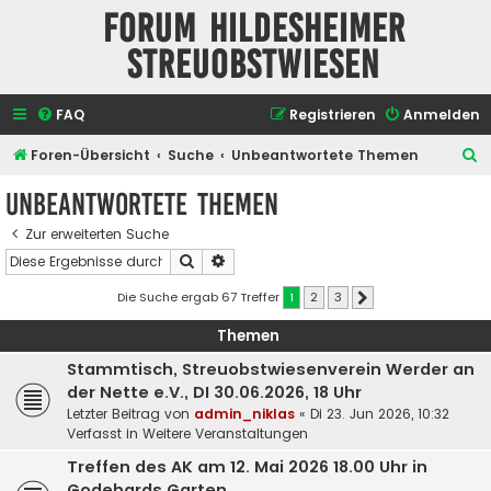
Forum Hildesheimer
Streuobstwiesen
FAQ
Registrieren
Anmelden
S
Foren-Übersicht
Suche
Unbeantwortete Themen
u
Unbeantwortete Themen
c
Zur erweiterten Suche
h
Suche
Erweiterte Suche
e
Die Suche ergab 67 Treffer
1
2
3
Nächste
Themen
Stammtisch, Streuobstwiesenverein Werder an
der Nette e.V., DI 30.06.2026, 18 Uhr
Letzter Beitrag von
admin_niklas
«
Di 23. Jun 2026, 10:32
Verfasst in
Weitere Veranstaltungen
Treffen des AK am 12. Mai 2026 18.00 Uhr in
Godehards Garten