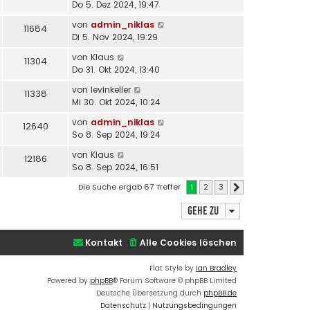
Do 5. Dez 2024, 19:47
von
admin_niklas
11684
Di 5. Nov 2024, 19:29
von
Klaus
11304
Do 31. Okt 2024, 13:40
von
levinkeller
11338
Mi 30. Okt 2024, 10:24
von
admin_niklas
12640
So 8. Sep 2024, 19:24
von
Klaus
12186
So 8. Sep 2024, 16:51
Die Suche ergab 67 Treffer
1
2
3
Nächste
Gehe zu
Kontakt
Alle Cookies löschen
Flat Style by
Ian Bradley
Powered by
phpBB
® Forum Software © phpBB Limited
Deutsche Übersetzung durch
phpBB.de
Datenschutz
|
Nutzungsbedingungen