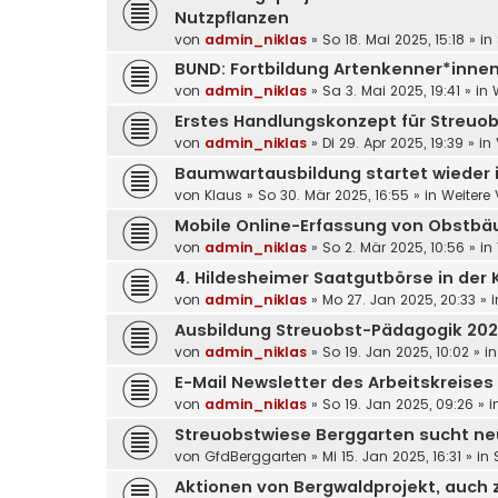
Nutzpflanzen
von
admin_niklas
»
So 18. Mai 2025, 15:18
» in
BUND: Fortbildung Artenkenner*innen, 
von
admin_niklas
»
Sa 3. Mai 2025, 19:41
» in
Erstes Handlungskonzept für Streuob
von
admin_niklas
»
Di 29. Apr 2025, 19:39
» in
Baumwartausbildung startet wieder 
von
Klaus
»
So 30. Mär 2025, 16:55
» in
Weitere
Mobile Online-Erfassung von Obstb
von
admin_niklas
»
So 2. Mär 2025, 10:56
» in
4. Hildesheimer Saatgutbörse in der K
von
admin_niklas
»
Mo 27. Jan 2025, 20:33
» 
Ausbildung Streuobst-Pädagogik 20
von
admin_niklas
»
So 19. Jan 2025, 10:02
» i
E-Mail Newsletter des Arbeitskreises
von
admin_niklas
»
So 19. Jan 2025, 09:26
» i
Streuobstwiese Berggarten sucht ne
von
GfdBerggarten
»
Mi 15. Jan 2025, 16:31
» in
Aktionen von Bergwaldprojekt, auch