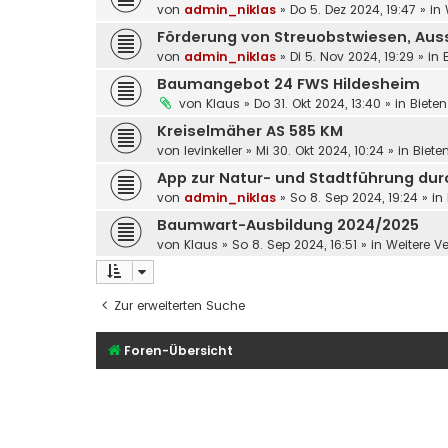
von
admin_niklas
»
Do 5. Dez 2024, 19:47
» in
Förderung von Streuobstwiesen, Aussc
von
admin_niklas
»
Di 5. Nov 2024, 19:29
» in
Baumangebot 24 FWS Hildesheim
von
Klaus
»
Do 31. Okt 2024, 13:40
» in
Bieten
Kreiselmäher AS 585 KM
von
levinkeller
»
Mi 30. Okt 2024, 10:24
» in
Biete
App zur Natur- und Stadtführung dur
von
admin_niklas
»
So 8. Sep 2024, 19:24
» in
Baumwart-Ausbildung 2024/2025
von
Klaus
»
So 8. Sep 2024, 16:51
» in
Weitere V
Zur erweiterten Suche
Foren-Übersicht