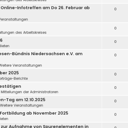
 Online-Infotreffen am Do 26. Februar ab
0
Veranstaltungen
0
ltungen des Arbeitskreises
26
0
Bieten
esen-Bündnis Niedersachsen e.V. am
0
Weitere Veranstaltungen
ober 2025
0
orträge-Berichte
estätigen
0
n
Mitteilungen der Administratoren
en-Tag am 12.10.2025
0
Weitere Veranstaltungen
-Fortbildung ab November 2025
0
ieten
r zur Aufnahme von Spurenelementen in
0