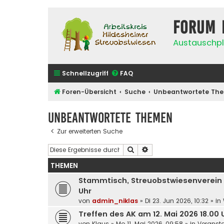
Forum 
Austauschpl
Schnellzugriff
FAQ
Foren-Übersicht
Suche
Unbeantwortete Th
Unbeantwortete Themen
Zur erweiterten Suche
Suche
Erweiterte Suche
THEMEN
Stammtisch, Streuobstwiesenverein We
Uhr
von
admin_niklas
»
Di 23. Jun 2026, 10:32
» in
Treffen des AK am 12. Mai 2026 18.00
von
Klaus
»
Mo 11. Mai 2026, 09:58
» in
Veransta