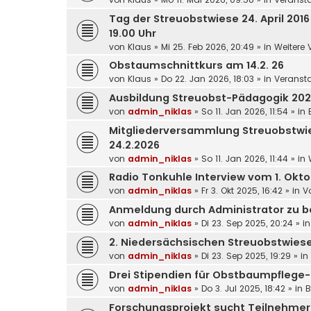
Tag der Streuobstwiese 24. April 2016
19.00 Uhr
von
Klaus
»
Mi 25. Feb 2026, 20:49
» in
Weitere 
Obstaumschnittkurs am 14.2. 26
von
Klaus
»
Do 22. Jan 2026, 18:03
» in
Veransta
Ausbildung Streuobst-Pädagogik 20
von
admin_niklas
»
So 11. Jan 2026, 11:54
» in
Mitgliederversammlung Streuobstwi
24.2.2026
von
admin_niklas
»
So 11. Jan 2026, 11:44
» in
Radio Tonkuhle Interview vom 1. Okt
von
admin_niklas
»
Fr 3. Okt 2025, 16:42
» in
V
Anmeldung durch Administrator zu b
von
admin_niklas
»
Di 23. Sep 2025, 20:24
» i
2. Niedersächsischen Streuobstwies
von
admin_niklas
»
Di 23. Sep 2025, 19:29
» in
Drei Stipendien für Obstbaumpflege
von
admin_niklas
»
Do 3. Jul 2025, 18:42
» in
B
Forschungsprojekt sucht Teilnehme