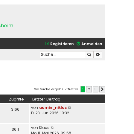
esheim
Registrieren
Anmelden
Suche
Erweiterte Suche
Die Suche ergab 67 Treffer
1
2
3
Nächste
Zugriffe
Letzter Beitrag
von
admin_niklas
3166
Di 23. Jun 2026, 10:32
von
Klaus
3611
Mo 11. Mai 2026, 09:58