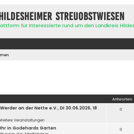
Hildesheimer Streuobstwiesen
attform für Interessierte rund um den Landkreis Hild
emen
Antworten
rder an der Nette e.V., DI 30.06.2026, 18
0
Weitere Veranstaltungen
 Uhr in Godehards Garten
0
ltungen des Arbeitskreises