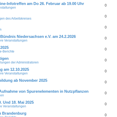
ine-Infotreffen am Do 26. Februar ab 19.00 Uhr
0
nstaltungen
0
gen des Arbeitskreises
0
en
Bündnis Niedersachsen e.V. am 24.2.2026
0
ere Veranstaltungen
 2025
0
e-Berichte
tigen
0
ilungen der Administratoren
g am 12.10.2025
0
ere Veranstaltungen
tbildung ab November 2025
0
 Aufnahme von Spurenelementen in Nutzpflanzen
0
hen
. Und 18. Mai 2025
0
re Veranstaltungen
in Brandenburg
0