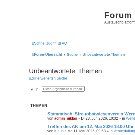
Forum 
Austauschplattform
Schnellzugriff
FAQ
Foren-Übersicht
Suche
Unbeantwortete Themen
Unbeantwortete Themen
Zur erweiterten Suche
Suche
Erweiterte Suche
THEMEN
Stammtisch, Streuobstwiesenverein Werder
von
admin_niklas
»
Di 23. Jun 2026, 10:32
» in
Weite
Treffen des AK am 12. Mai 2026 18.00 Uh
von
Klaus
»
Mo 11. Mai 2026, 09:58
» in
Veranstaltun