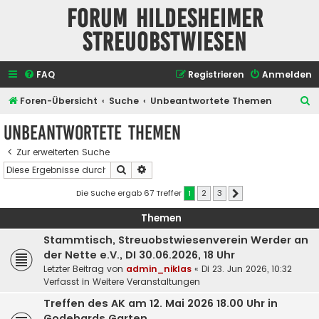
Forum Hildesheimer
Streuobstwiesen
FAQ
Registrieren
Anmelden
S
Foren-Übersicht
Suche
Unbeantwortete Themen
u
Unbeantwortete Themen
c
Zur erweiterten Suche
h
Suche
Erweiterte Suche
e
Die Suche ergab 67 Treffer
1
2
3
Nächste
Themen
Stammtisch, Streuobstwiesenverein Werder an
der Nette e.V., DI 30.06.2026, 18 Uhr
Letzter Beitrag von
admin_niklas
«
Di 23. Jun 2026, 10:32
Verfasst in
Weitere Veranstaltungen
Treffen des AK am 12. Mai 2026 18.00 Uhr in
Godehards Garten