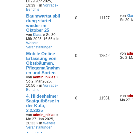
Di 29. Apr 2025,
19:39
» in
Vorträge-
Berichte
Baumwartausbil
von
Kla
0
11127
So 30. 
dung startet
wieder im
Oktober 25
von
Klaus
»
So 30.
Mär 2025, 16:55
» in
Weitere
Veranstaltungen
Mobile Online-
von
adm
0
12542
So 2. M
Erfassung von
Obstbäumen,
Pflegemaßnahm
en und Sorten
von
admin_niklas
»
So 2. Mär 2025,
10:56
» in
Vorträge-
Berichte
4. Hildesheimer
von
adm
0
11551
Mo 27. 
Saatgutbörse in
der Kufa,
2.2.2025
von
admin_niklas
»
Mo 27. Jan 2025,
20:33
» in
Weitere
Veranstaltungen