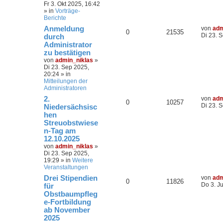
Fr 3. Okt 2025, 16:42
» in
Vorträge-
Berichte
Anmeldung
von
adm
0
21535
Di 23. 
durch
Administrator
zu bestätigen
von
admin_niklas
»
Di 23. Sep 2025,
20:24
» in
Mitteilungen der
Administratoren
2.
von
adm
0
10257
Di 23. 
Niedersächsisc
hen
Streuobstwiese
n-Tag am
12.10.2025
von
admin_niklas
»
Di 23. Sep 2025,
19:29
» in
Weitere
Veranstaltungen
Drei Stipendien
von
adm
0
11826
Do 3. J
für
Obstbaumpfleg
e-Fortbildung
ab November
2025