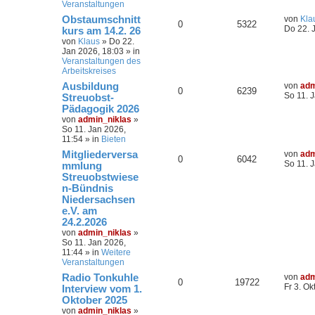
Veranstaltungen
Obstaumschnitt
von
Kla
0
5322
Do 22. 
kurs am 14.2. 26
von
Klaus
»
Do 22.
Jan 2026, 18:03
» in
Veranstaltungen des
Arbeitskreises
Ausbildung
von
adm
0
6239
So 11. 
Streuobst-
Pädagogik 2026
von
admin_niklas
»
So 11. Jan 2026,
11:54
» in
Bieten
Mitgliederversa
von
adm
0
6042
So 11. 
mmlung
Streuobstwiese
n-Bündnis
Niedersachsen
e.V. am
24.2.2026
von
admin_niklas
»
So 11. Jan 2026,
11:44
» in
Weitere
Veranstaltungen
Radio Tonkuhle
von
adm
0
19722
Fr 3. Ok
Interview vom 1.
Oktober 2025
von
admin_niklas
»