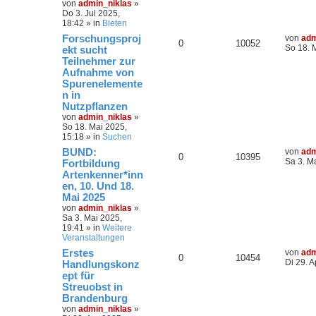
von
admin_niklas
»
Do 3. Jul 2025,
18:42
» in
Bieten
Forschungsproj
von
adm
0
10052
So 18. 
ekt sucht
Teilnehmer zur
Aufnahme von
Spurenelemente
n in
Nutzpflanzen
von
admin_niklas
»
So 18. Mai 2025,
15:18
» in
Suchen
BUND:
von
adm
0
10395
Sa 3. M
Fortbildung
Artenkenner*inn
en, 10. Und 18.
Mai 2025
von
admin_niklas
»
Sa 3. Mai 2025,
19:41
» in
Weitere
Veranstaltungen
Erstes
von
adm
0
10454
Di 29. A
Handlungskonz
ept für
Streuobst in
Brandenburg
von
admin_niklas
»