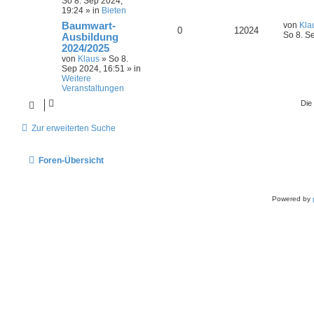
So 8. Sep 2024,
19:24
» in
Bieten
Baumwart-
von
Kla
0
12024
So 8. S
Ausbildung
2024/2025
von
Klaus
»
So 8.
Sep 2024, 16:51
» in
Weitere
Veranstaltungen
Die
Zur erweiterten Suche
Foren-Übersicht
Powered by