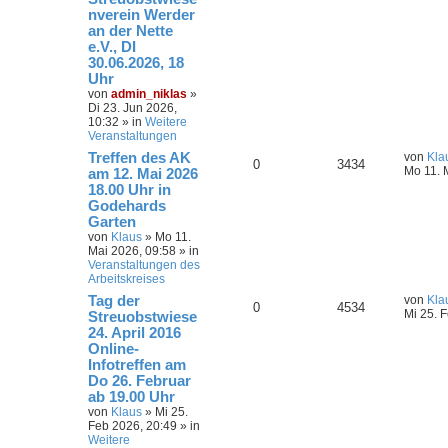
nverein Werder
an der Nette
e.V., DI
30.06.2026, 18
Uhr
von
admin_niklas
»
Di 23. Jun 2026,
10:32
» in
Weitere
Veranstaltungen
Treffen des AK
von
Kla
0
3434
Mo 11. 
am 12. Mai 2026
18.00 Uhr in
Godehards
Garten
von
Klaus
»
Mo 11.
Mai 2026, 09:58
» in
Veranstaltungen des
Arbeitskreises
Tag der
von
Kla
0
4534
Mi 25. 
Streuobstwiese
24. April 2016
Online-
Infotreffen am
Do 26. Februar
ab 19.00 Uhr
von
Klaus
»
Mi 25.
Feb 2026, 20:49
» in
Weitere