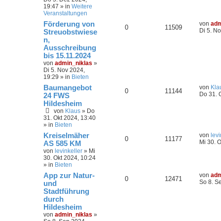
19:47
» in
Weitere
Veranstaltungen
Förderung von
von
adm
0
11509
Di 5. N
Streuobstwiese
n,
Ausschreibung
bis 15.11.2024
von
admin_niklas
»
Di 5. Nov 2024,
19:29
» in
Bieten
Baumangebot
von
Kla
0
11144
Do 31. 
24 FWS
Hildesheim
von
Klaus
»
Do
31. Okt 2024, 13:40
» in
Bieten
Kreiselmäher
von
levi
0
11177
Mi 30. 
AS 585 KM
von
levinkeller
»
Mi
30. Okt 2024, 10:24
» in
Bieten
App zur Natur-
von
adm
0
12471
So 8. S
und
Stadtführung
durch
Hildesheim
von
admin_niklas
»