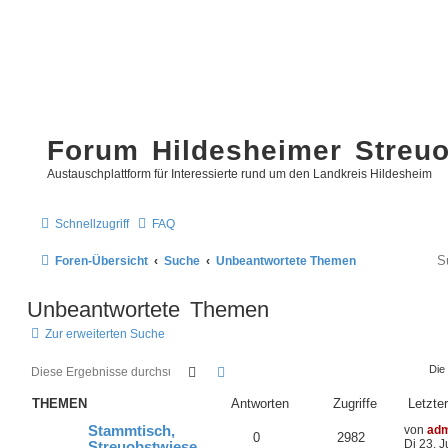
Forum Hildesheimer Streu
Austauschplattform für Interessierte rund um den Landkreis Hildesheim
Schnellzugriff
FAQ
Foren-Übersicht
Suche
Unbeantwortete Themen
Unbeantwortete Themen
Zur erweiterten Suche
Suche
Erweiterte Suche
Die
THEMEN
Antworten
Zugriffe
Letzter
Stammtisch,
von
adm
0
2982
Di 23. 
Streuobstwiese