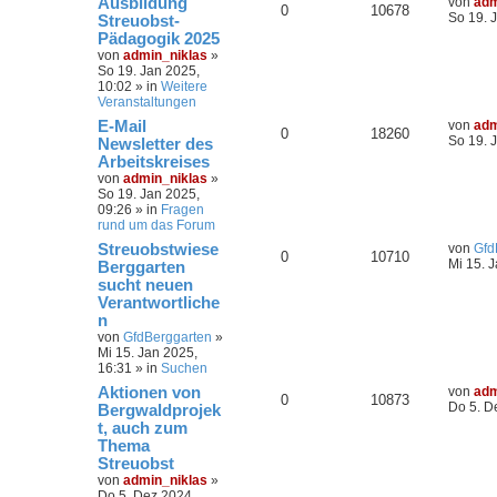
Ausbildung
von
adm
0
10678
So 19. 
Streuobst-
Pädagogik 2025
von
admin_niklas
»
So 19. Jan 2025,
10:02
» in
Weitere
Veranstaltungen
E-Mail
von
adm
0
18260
So 19. 
Newsletter des
Arbeitskreises
von
admin_niklas
»
So 19. Jan 2025,
09:26
» in
Fragen
rund um das Forum
Streuobstwiese
von
Gfd
0
10710
Mi 15. 
Berggarten
sucht neuen
Verantwortliche
n
von
GfdBerggarten
»
Mi 15. Jan 2025,
16:31
» in
Suchen
Aktionen von
von
adm
0
10873
Do 5. D
Bergwaldprojek
t, auch zum
Thema
Streuobst
von
admin_niklas
»
Do 5. Dez 2024,