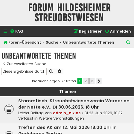
Forum Hildesheimer
Streuobstwiesen
FAQ
Registrieren
Anmelden
S
Foren-Übersicht
Suche
Unbeantwortete Themen
u
Unbeantwortete Themen
c
Zur erweiterten Suche
h
Suche
Erweiterte Suche
e
Die Suche ergab 67 Treffer
1
2
3
Nächste
Themen
Stammtisch, Streuobstwiesenverein Werder an
der Nette e.V., DI 30.06.2026, 18 Uhr
Letzter Beitrag von
admin_niklas
«
Di 23. Jun 2026, 10:32
Verfasst in
Weitere Veranstaltungen
Treffen des AK am 12. Mai 2026 18.00 Uhr in
Godehards Garten