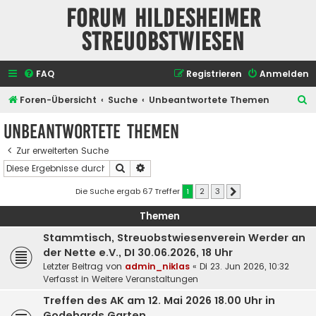
Forum Hildesheimer
Streuobstwiesen
FAQ
Registrieren
Anmelden
S
Foren-Übersicht
Suche
Unbeantwortete Themen
u
Unbeantwortete Themen
c
Zur erweiterten Suche
h
Suche
Erweiterte Suche
e
Die Suche ergab 67 Treffer
1
2
3
Nächste
Themen
Stammtisch, Streuobstwiesenverein Werder an
der Nette e.V., DI 30.06.2026, 18 Uhr
Letzter Beitrag von
admin_niklas
«
Di 23. Jun 2026, 10:32
Verfasst in
Weitere Veranstaltungen
Treffen des AK am 12. Mai 2026 18.00 Uhr in
Godehards Garten