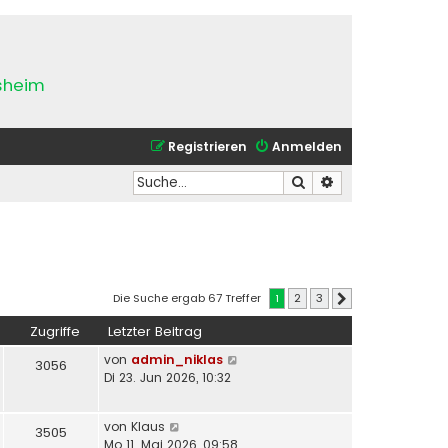
esheim
Registrieren
Anmelden
Suche
Erweiterte Suche
Die Suche ergab 67 Treffer
1
2
3
Nächste
Zugriffe
Letzter Beitrag
von
admin_niklas
3056
Di 23. Jun 2026, 10:32
von
Klaus
3505
Mo 11. Mai 2026, 09:58