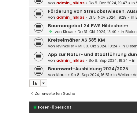
von
admin_niklas
»
Do 5. Dez 2024, 19:47
» in
Förderung von Streuobstwiesen, Aussc
von
admin_niklas
»
Di 5. Nov 2024, 19:29
» in
Baumangebot 24 FWS Hildesheim
von
Klaus
»
Do 31. Okt 2024, 13:40
» in
Bieten
Kreiselmäher AS 585 KM
von
levinkeller
»
Mi 30. Okt 2024, 10:24
» in
Biete
App zur Natur- und Stadtführung dur
von
admin_niklas
»
So 8. Sep 2024, 19:24
» in
Baumwart-Ausbildung 2024/2025
von
Klaus
»
So 8. Sep 2024, 16:51
» in
Weitere V
Zur erweiterten Suche
Foren-Übersicht