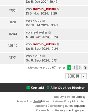
Do 5. Dez 2024, 19:47
von
admin_niklas
11581
Di 5. Nov 2024, 19:29
von
Klaus
11211
Do 31. Okt 2024, 13:40
von
levinkeller
11243
Mi 30. Okt 2024, 10:24
von
admin_niklas
12542
So 8. Sep 2024, 19:24
von
Klaus
12101
So 8. Sep 2024, 16:51
Die Suche ergab 67 Treffer
1
2
3
Nächste
Gehe zu
Kontakt
Alle Cookies löschen
Flat Style by
Ian Bradley
Powered by
phpBB
® Forum Software © phpBB Limited
Deutsche Übersetzung durch
phpBB.de
Datenschutz
|
Nutzungsbedingungen