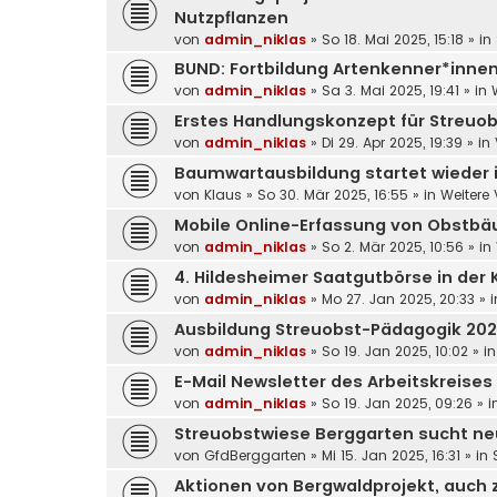
Nutzpflanzen
von
admin_niklas
»
So 18. Mai 2025, 15:18
» in
BUND: Fortbildung Artenkenner*innen, 
von
admin_niklas
»
Sa 3. Mai 2025, 19:41
» in
Erstes Handlungskonzept für Streuob
von
admin_niklas
»
Di 29. Apr 2025, 19:39
» in
Baumwartausbildung startet wieder 
von
Klaus
»
So 30. Mär 2025, 16:55
» in
Weitere
Mobile Online-Erfassung von Obstb
von
admin_niklas
»
So 2. Mär 2025, 10:56
» in
4. Hildesheimer Saatgutbörse in der K
von
admin_niklas
»
Mo 27. Jan 2025, 20:33
» 
Ausbildung Streuobst-Pädagogik 20
von
admin_niklas
»
So 19. Jan 2025, 10:02
» i
E-Mail Newsletter des Arbeitskreises
von
admin_niklas
»
So 19. Jan 2025, 09:26
» i
Streuobstwiese Berggarten sucht ne
von
GfdBerggarten
»
Mi 15. Jan 2025, 16:31
» in
Aktionen von Bergwaldprojekt, auch