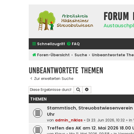
Forum 
Austauschpl
Schnellzugriff
FAQ
Foren-Übersicht
Suche
Unbeantwortete Th
Unbeantwortete Themen
Zur erweiterten Suche
Suche
Erweiterte Suche
THEMEN
Stammtisch, Streuobstwiesenverein We
Uhr
von
admin_niklas
»
Di 23. Jun 2026, 10:32
» in
Treffen des AK am 12. Mai 2026 18.00
von
Klaus
»
Mo 11. Mai 2026, 09:58
» in
Veransta