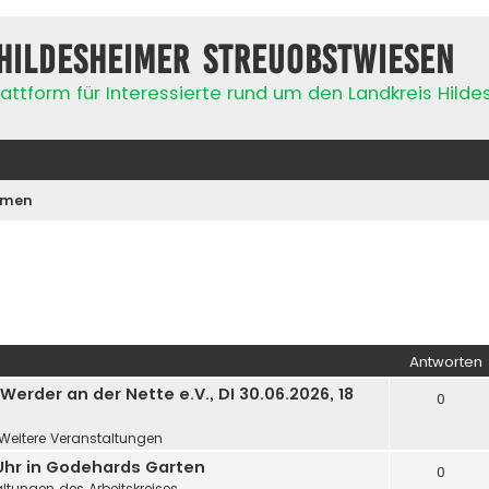
Hildesheimer Streuobstwiesen
attform für Interessierte rund um den Landkreis Hild
emen
Antworten
rder an der Nette e.V., DI 30.06.2026, 18
0
Weitere Veranstaltungen
 Uhr in Godehards Garten
0
ltungen des Arbeitskreises