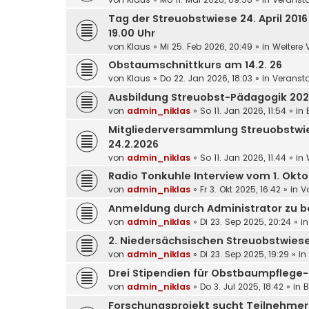
Tag der Streuobstwiese 24. April 2016
19.00 Uhr
von
Klaus
»
Mi 25. Feb 2026, 20:49
» in
Weitere 
Obstaumschnittkurs am 14.2. 26
von
Klaus
»
Do 22. Jan 2026, 18:03
» in
Veransta
Ausbildung Streuobst-Pädagogik 20
von
admin_niklas
»
So 11. Jan 2026, 11:54
» in
Mitgliederversammlung Streuobstwi
24.2.2026
von
admin_niklas
»
So 11. Jan 2026, 11:44
» in
Radio Tonkuhle Interview vom 1. Okt
von
admin_niklas
»
Fr 3. Okt 2025, 16:42
» in
V
Anmeldung durch Administrator zu b
von
admin_niklas
»
Di 23. Sep 2025, 20:24
» i
2. Niedersächsischen Streuobstwies
von
admin_niklas
»
Di 23. Sep 2025, 19:29
» in
Drei Stipendien für Obstbaumpflege
von
admin_niklas
»
Do 3. Jul 2025, 18:42
» in
B
Forschungsprojekt sucht Teilnehme