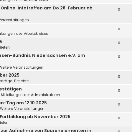
 Online-Infotreffen am Do 26. Februar ab
0
Veranstaltungen
0
ltungen des Arbeitskreises
26
0
Bieten
esen-Bündnis Niedersachsen e.V. am
0
Weitere Veranstaltungen
ober 2025
0
orträge-Berichte
estätigen
0
n
Mitteilungen der Administratoren
en-Tag am 12.10.2025
0
Weitere Veranstaltungen
-Fortbildung ab November 2025
0
ieten
r zur Aufnahme von Spurenelementen in
0