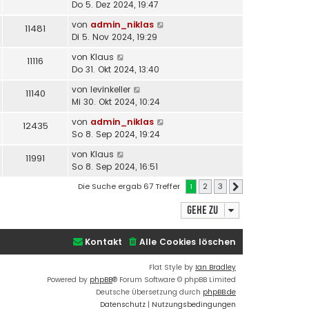
Do 5. Dez 2024, 19:47
von
admin_niklas
11481
Di 5. Nov 2024, 19:29
von
Klaus
11116
Do 31. Okt 2024, 13:40
von
levinkeller
11140
Mi 30. Okt 2024, 10:24
von
admin_niklas
12435
So 8. Sep 2024, 19:24
von
Klaus
11991
So 8. Sep 2024, 16:51
Die Suche ergab 67 Treffer
1
2
3
Nächste
Gehe zu
Kontakt
Alle Cookies löschen
Flat Style by
Ian Bradley
Powered by
phpBB
® Forum Software © phpBB Limited
Deutsche Übersetzung durch
phpBB.de
Datenschutz
|
Nutzungsbedingungen