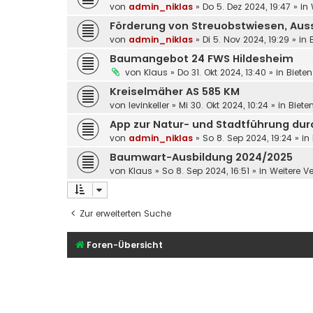
von
admin_niklas
»
Do 5. Dez 2024, 19:47
» in
Förderung von Streuobstwiesen, Aussc
von
admin_niklas
»
Di 5. Nov 2024, 19:29
» in
Baumangebot 24 FWS Hildesheim
von
Klaus
»
Do 31. Okt 2024, 13:40
» in
Bieten
Kreiselmäher AS 585 KM
von
levinkeller
»
Mi 30. Okt 2024, 10:24
» in
Biete
App zur Natur- und Stadtführung dur
von
admin_niklas
»
So 8. Sep 2024, 19:24
» in
Baumwart-Ausbildung 2024/2025
von
Klaus
»
So 8. Sep 2024, 16:51
» in
Weitere V
Zur erweiterten Suche
Foren-Übersicht