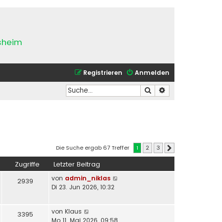
esheim
Registrieren
Anmelden
Suche
Erweiterte Suche
Die Suche ergab 67 Treffer
1
2
3
Nächste
Zugriffe
Letzter Beitrag
von
admin_niklas
2939
Di 23. Jun 2026, 10:32
von
Klaus
3395
Mo 11. Mai 2026, 09:58