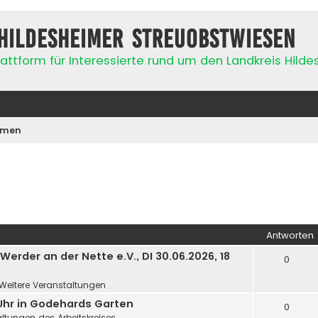
Hildesheimer Streuobstwiesen
attform für Interessierte rund um den Landkreis Hild
emen
Antworten
rder an der Nette e.V., DI 30.06.2026, 18
0
Weitere Veranstaltungen
 Uhr in Godehards Garten
0
ltungen des Arbeitskreises