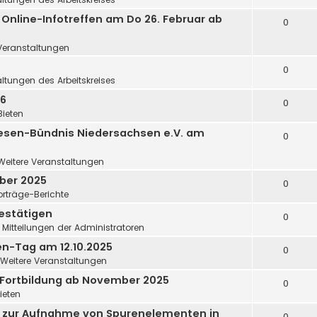
 Online-Infotreffen am Do 26. Februar ab
0
Veranstaltungen
0
ltungen des Arbeitskreises
26
0
Bieten
esen-Bündnis Niedersachsen e.V. am
0
Weitere Veranstaltungen
ober 2025
0
orträge-Berichte
estätigen
0
n
Mitteilungen der Administratoren
en-Tag am 12.10.2025
0
Weitere Veranstaltungen
-Fortbildung ab November 2025
0
ieten
r zur Aufnahme von Spurenelementen in
0