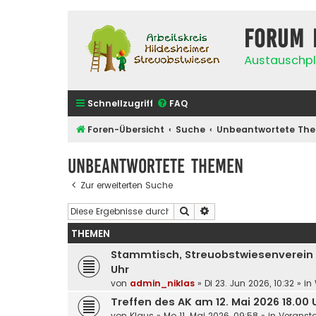
Forum 
Austauschpl
Schnellzugriff
FAQ
Foren-Übersicht
Suche
Unbeantwortete Th
Unbeantwortete Themen
Zur erweiterten Suche
Suche
Erweiterte Suche
THEMEN
Stammtisch, Streuobstwiesenverein We
Uhr
von
admin_niklas
»
Di 23. Jun 2026, 10:32
» in
Treffen des AK am 12. Mai 2026 18.00
von
Klaus
»
Mo 11. Mai 2026, 09:58
» in
Veransta