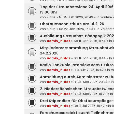
Tag der Streuobstwiese 24. April 2016
19.00 Uhr
von
Klaus
»
Mi 25. Feb 2026, 20:49
» in
Weitere 
Obstaumschnittkurs am 14.2. 26
von
Klaus
»
Do 22. Jan 2026, 18:03
» in
Veransta
Ausbildung Streuobst-Pädagogik 20
von
admin_niklas
»
So 11. Jan 2026, 11:54
» in
Mitgliederversammlung Streuobstwi
24.2.2026
von
admin_niklas
»
So 11. Jan 2026, 11:44
» in
Radio Tonkuhle Interview vom 1. Okt
von
admin_niklas
»
Fr 3. Okt 2025, 16:42
» in
V
Anmeldung durch Administrator zu b
von
admin_niklas
»
Di 23. Sep 2025, 20:24
» i
2. Niedersächsischen Streuobstwies
von
admin_niklas
»
Di 23. Sep 2025, 19:29
» in
Drei Stipendien für Obstbaumpflege
von
admin_niklas
»
Do 3. Jul 2025, 18:42
» in
B
Forschungsprojekt sucht Teilnehme