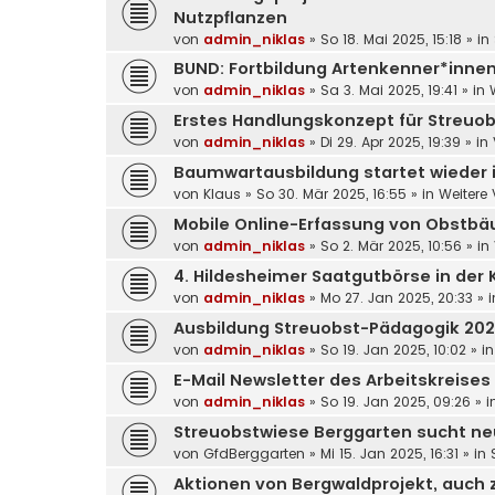
Nutzpflanzen
von
admin_niklas
»
So 18. Mai 2025, 15:18
» in
BUND: Fortbildung Artenkenner*innen, 
von
admin_niklas
»
Sa 3. Mai 2025, 19:41
» in
Erstes Handlungskonzept für Streuob
von
admin_niklas
»
Di 29. Apr 2025, 19:39
» in
Baumwartausbildung startet wieder 
von
Klaus
»
So 30. Mär 2025, 16:55
» in
Weitere
Mobile Online-Erfassung von Obstb
von
admin_niklas
»
So 2. Mär 2025, 10:56
» in
4. Hildesheimer Saatgutbörse in der K
von
admin_niklas
»
Mo 27. Jan 2025, 20:33
» 
Ausbildung Streuobst-Pädagogik 20
von
admin_niklas
»
So 19. Jan 2025, 10:02
» i
E-Mail Newsletter des Arbeitskreises
von
admin_niklas
»
So 19. Jan 2025, 09:26
» i
Streuobstwiese Berggarten sucht ne
von
GfdBerggarten
»
Mi 15. Jan 2025, 16:31
» in
Aktionen von Bergwaldprojekt, auch