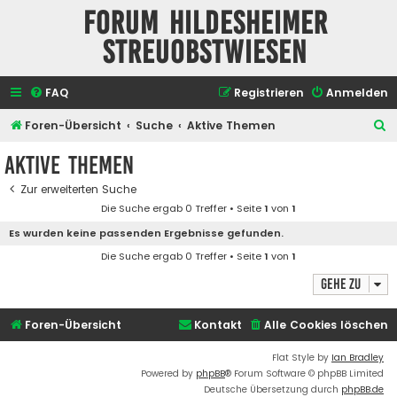
Forum Hildesheimer
Streuobstwiesen
FAQ
Registrieren
Anmelden
S
Foren-Übersicht
Suche
Aktive Themen
u
Aktive Themen
c
Zur erweiterten Suche
h
Die Suche ergab 0 Treffer • Seite
1
von
1
e
Es wurden keine passenden Ergebnisse gefunden.
Die Suche ergab 0 Treffer • Seite
1
von
1
Gehe zu
Foren-Übersicht
Kontakt
Alle Cookies löschen
Flat Style by
Ian Bradley
Powered by
phpBB
® Forum Software © phpBB Limited
Deutsche Übersetzung durch
phpBB.de