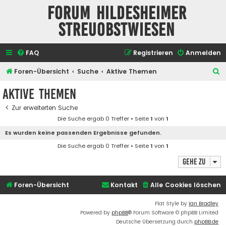
Forum Hildesheimer
Streuobstwiesen
FAQ
Registrieren
Anmelden
S
Foren-Übersicht
Suche
Aktive Themen
u
Aktive Themen
c
Zur erweiterten Suche
h
Die Suche ergab 0 Treffer • Seite
1
von
1
e
Es wurden keine passenden Ergebnisse gefunden.
Die Suche ergab 0 Treffer • Seite
1
von
1
Gehe zu
Foren-Übersicht
Kontakt
Alle Cookies löschen
Flat Style by
Ian Bradley
Powered by
phpBB
® Forum Software © phpBB Limited
Deutsche Übersetzung durch
phpBB.de