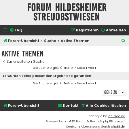
Forum Hildesheimer
Streuobstwiesen
FAQ
Registrieren
Anmelden
S
Foren-Übersicht
Suche
Aktive Themen
u
Aktive Themen
c
Zur erweiterten Suche
h
Die Suche ergab 0 Treffer • Seite
1
von
1
e
Es wurden keine passenden Ergebnisse gefunden.
Die Suche ergab 0 Treffer • Seite
1
von
1
Gehe zu
Foren-Übersicht
Kontakt
Alle Cookies löschen
Flat Style by
Ian Bradley
Powered by
phpBB
® Forum Software © phpBB Limited
Deutsche Übersetzung durch
phpBB.de