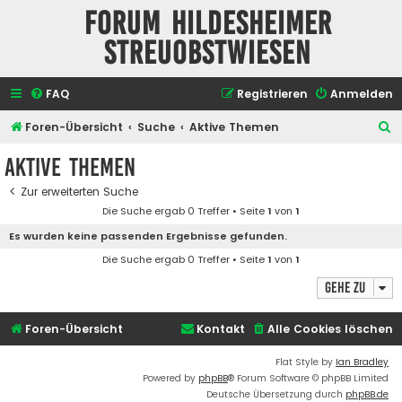
Forum Hildesheimer
Streuobstwiesen
FAQ
Registrieren
Anmelden
S
Foren-Übersicht
Suche
Aktive Themen
u
Aktive Themen
c
Zur erweiterten Suche
h
Die Suche ergab 0 Treffer • Seite
1
von
1
e
Es wurden keine passenden Ergebnisse gefunden.
Die Suche ergab 0 Treffer • Seite
1
von
1
Gehe zu
Foren-Übersicht
Kontakt
Alle Cookies löschen
Flat Style by
Ian Bradley
Powered by
phpBB
® Forum Software © phpBB Limited
Deutsche Übersetzung durch
phpBB.de