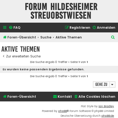
Forum Hildesheimer
Streuobstwiesen
FAQ
Registrieren
Anmelden
S
Foren-Übersicht
Suche
Aktive Themen
u
Aktive Themen
c
Zur erweiterten Suche
h
Die Suche ergab 0 Treffer • Seite
1
von
1
e
Es wurden keine passenden Ergebnisse gefunden.
Die Suche ergab 0 Treffer • Seite
1
von
1
Gehe zu
Foren-Übersicht
Kontakt
Alle Cookies löschen
Flat Style by
Ian Bradley
Powered by
phpBB
® Forum Software © phpBB Limited
Deutsche Übersetzung durch
phpBB.de