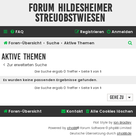
Forum Hildesheimer
Streuobstwiesen
FAQ
Registrieren
Anmelden
S
Foren-Übersicht
Suche
Aktive Themen
u
Aktive Themen
c
Zur erweiterten Suche
h
Die Suche ergab 0 Treffer • Seite
1
von
1
e
Es wurden keine passenden Ergebnisse gefunden.
Die Suche ergab 0 Treffer • Seite
1
von
1
Gehe zu
Foren-Übersicht
Kontakt
Alle Cookies löschen
Flat Style by
Ian Bradley
Powered by
phpBB
® Forum Software © phpBB Limited
Deutsche Übersetzung durch
phpBB.de