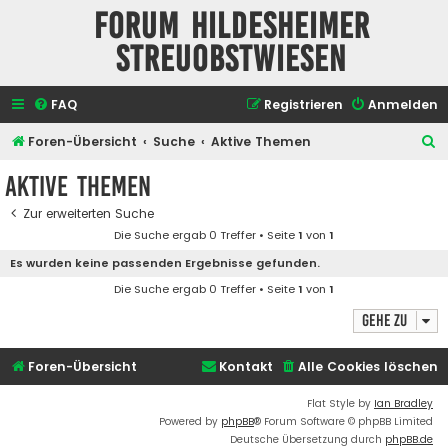
Forum Hildesheimer
Streuobstwiesen
FAQ
Registrieren
Anmelden
S
Foren-Übersicht
Suche
Aktive Themen
u
Aktive Themen
c
Zur erweiterten Suche
h
Die Suche ergab 0 Treffer • Seite
1
von
1
e
Es wurden keine passenden Ergebnisse gefunden.
Die Suche ergab 0 Treffer • Seite
1
von
1
Gehe zu
Foren-Übersicht
Kontakt
Alle Cookies löschen
Flat Style by
Ian Bradley
Powered by
phpBB
® Forum Software © phpBB Limited
Deutsche Übersetzung durch
phpBB.de