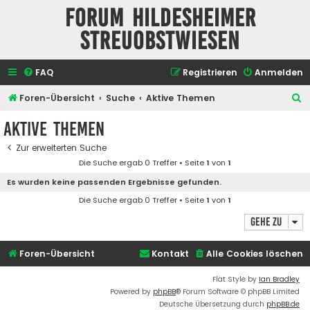
Forum Hildesheimer
Streuobstwiesen
FAQ
Registrieren
Anmelden
S
Foren-Übersicht
Suche
Aktive Themen
u
Aktive Themen
c
Zur erweiterten Suche
h
Die Suche ergab 0 Treffer • Seite
1
von
1
e
Es wurden keine passenden Ergebnisse gefunden.
Die Suche ergab 0 Treffer • Seite
1
von
1
Gehe zu
Foren-Übersicht
Kontakt
Alle Cookies löschen
Flat Style by
Ian Bradley
Powered by
phpBB
® Forum Software © phpBB Limited
Deutsche Übersetzung durch
phpBB.de