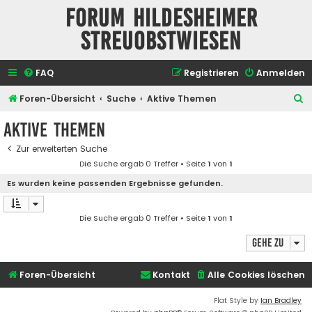
Forum Hildesheimer
Streuobstwiesen
FAQ
Registrieren
Anmelden
S
Foren-Übersicht
Suche
Aktive Themen
u
Aktive Themen
c
Zur erweiterten Suche
h
Die Suche ergab 0 Treffer • Seite
1
von
1
e
Es wurden keine passenden Ergebnisse gefunden.
Die Suche ergab 0 Treffer • Seite
1
von
1
Gehe zu
Foren-Übersicht
Kontakt
Alle Cookies löschen
Flat Style by
Ian Bradley