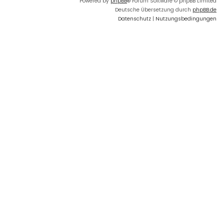
Powered by
phpBB
® Forum Software © phpBB Limited
Deutsche Übersetzung durch
phpBB.de
Datenschutz
|
Nutzungsbedingungen