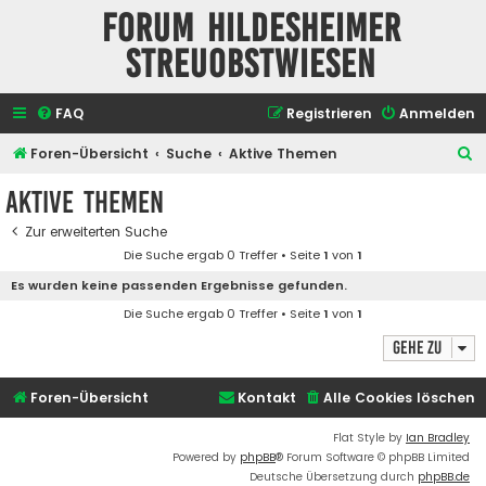
Forum Hildesheimer
Streuobstwiesen
FAQ
Registrieren
Anmelden
S
Foren-Übersicht
Suche
Aktive Themen
u
Aktive Themen
c
Zur erweiterten Suche
h
Die Suche ergab 0 Treffer • Seite
1
von
1
e
Es wurden keine passenden Ergebnisse gefunden.
Die Suche ergab 0 Treffer • Seite
1
von
1
Gehe zu
Foren-Übersicht
Kontakt
Alle Cookies löschen
Flat Style by
Ian Bradley
Powered by
phpBB
® Forum Software © phpBB Limited
Deutsche Übersetzung durch
phpBB.de