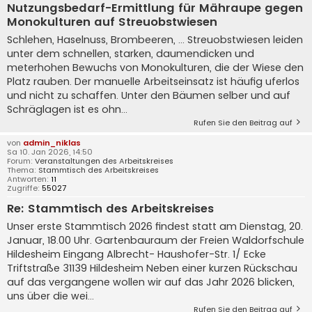
Nutzungsbedarf-Ermittlung für Mähraupe gegen
Monokulturen auf Streuobstwiesen
Schlehen, Haselnuss, Brombeeren, ... Streuobstwiesen leiden
unter dem schnellen, starken, daumendicken und
meterhohen Bewuchs von Monokulturen, die der Wiese den
Platz rauben. Der manuelle Arbeitseinsatz ist häufig uferlos
und nicht zu schaffen. Unter den Bäumen selber und auf
Schräglagen ist es ohn...
Rufen Sie den Beitrag auf
von
admin_niklas
Sa 10. Jan 2026, 14:50
Forum:
Veranstaltungen des Arbeitskreises
Thema:
Stammtisch des Arbeitskreises
Antworten:
11
Zugriffe:
55027
Re: Stammtisch des Arbeitskreises
Unser erste Stammtisch 2026 findest statt am Dienstag, 20.
Januar, 18.00 Uhr. Gartenbauraum der Freien Waldorfschule
Hildesheim Eingang Albrecht- Haushofer-Str. 1/ Ecke
Triftstraße 31139 Hildesheim Neben einer kurzen Rückschau
auf das vergangene wollen wir auf das Jahr 2026 blicken,
uns über die wei...
Rufen Sie den Beitrag auf