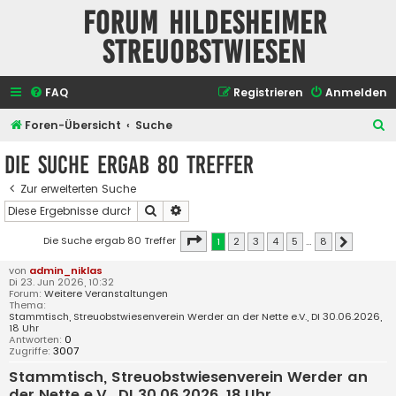
Forum Hildesheimer
Streuobstwiesen
FAQ
Registrieren
Anmelden
S
Foren-Übersicht
Suche
u
Die Suche ergab 80 Treffer
c
Zur erweiterten Suche
h
Suche
Erweiterte Suche
e
Seite
1
von
8
Die Suche ergab 80 Treffer
1
2
3
4
5
…
8
Nächste
von
admin_niklas
Di 23. Jun 2026, 10:32
Forum:
Weitere Veranstaltungen
Thema:
Stammtisch, Streuobstwiesenverein Werder an der Nette e.V., DI 30.06.2026,
18 Uhr
Antworten:
0
Zugriffe:
3007
Stammtisch, Streuobstwiesenverein Werder an
der Nette e.V., DI 30.06.2026, 18 Uhr