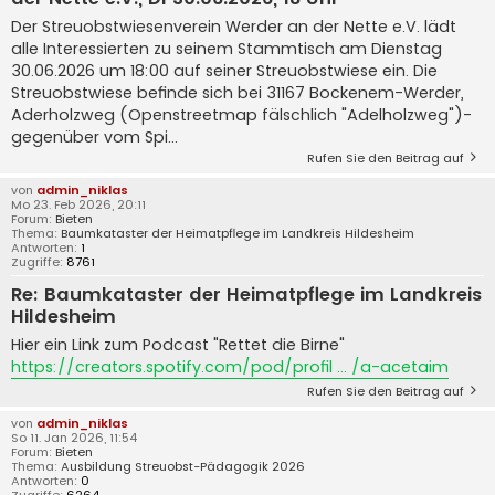
Der Streuobstwiesenverein Werder an der Nette e.V. lädt
alle Interessierten zu seinem Stammtisch am Dienstag
30.06.2026 um 18:00 auf seiner Streuobstwiese ein. Die
Streuobstwiese befinde sich bei 31167 Bockenem-Werder,
Aderholzweg (Openstreetmap fälschlich "Adelholzweg")-
gegenüber vom Spi...
Rufen Sie den Beitrag auf
von
admin_niklas
Mo 23. Feb 2026, 20:11
Forum:
Bieten
Thema:
Baumkataster der Heimatpflege im Landkreis Hildesheim
Antworten:
1
Zugriffe:
8761
Re: Baumkataster der Heimatpflege im Landkreis
Hildesheim
Hier ein Link zum Podcast "Rettet die Birne"
https://creators.spotify.com/pod/profil ... /a-acetaim
Rufen Sie den Beitrag auf
von
admin_niklas
So 11. Jan 2026, 11:54
Forum:
Bieten
Thema:
Ausbildung Streuobst-Pädagogik 2026
Antworten:
0