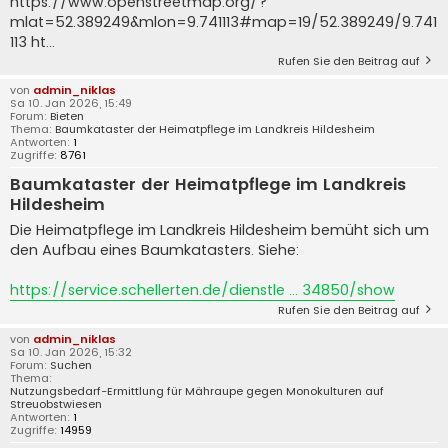
https://www.openstreetmap.org/?
mlat=52.389249&mlon=9.741113#map=19/52.389249/9.741
113 ht...
Rufen Sie den Beitrag auf
von
admin_niklas
Sa 10. Jan 2026, 15:49
Forum:
Bieten
Thema:
Baumkataster der Heimatpflege im Landkreis Hildesheim
Antworten:
1
Zugriffe:
8761
Baumkataster der Heimatpflege im Landkreis
Hildesheim
Die Heimatpflege im Landkreis Hildesheim bemüht sich um
den Aufbau eines Baumkatasters. Siehe:
https://service.schellerten.de/dienstle ... 34850/show
Rufen Sie den Beitrag auf
von
admin_niklas
Sa 10. Jan 2026, 15:32
Forum:
Suchen
Thema:
Nutzungsbedarf-Ermittlung für Mähraupe gegen Monokulturen auf
Streuobstwiesen
Antworten:
1
Zugriffe:
14959