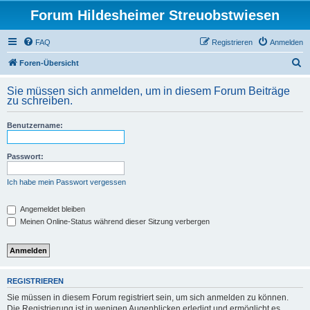
Forum Hildesheimer Streuobstwiesen
FAQ
Registrieren
Anmelden
S
Foren-Übersicht
u
Sie müssen sich anmelden, um in diesem Forum Beiträge
c
zu schreiben.
h
Benutzername:
e
Passwort:
Ich habe mein Passwort vergessen
Angemeldet bleiben
Meinen Online-Status während dieser Sitzung verbergen
REGISTRIEREN
Sie müssen in diesem Forum registriert sein, um sich anmelden zu können.
Die Registrierung ist in wenigen Augenblicken erledigt und ermöglicht es