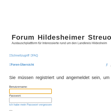
Forum Hildesheimer Streu
Austauschplattform für Interessierte rund um den Landkreis Hildesheim
Schnellzugriff
FAQ
S
Foren-Übersicht
u
Sie müssen registriert und angemeldet sein, um
c
h
Benutzername:
e
Passwort:
Ich habe mein Passwort vergessen