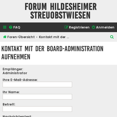
Forum Hildesheimer
Streuobstwiesen
FAQ
Registrieren
Anmelden
S
Foren-Übersicht
Kontakt mit der Board-Administration aufnehmen
u
Kontakt mit der Board-Administration
c
aufnehmen
h
e
Empfänger:
Administrator
Ihre E-Mail-Adresse:
Ihr Name:
Betreff:
Nachrichtentext: