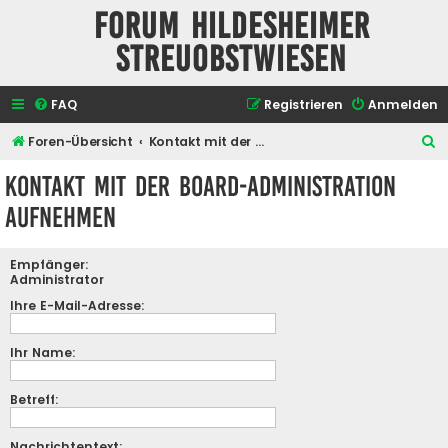
Forum Hildesheimer
Streuobstwiesen
FAQ
Registrieren
Anmelden
S
Foren-Übersicht
Kontakt mit der Board-Administration aufnehmen
u
Kontakt mit der Board-Administration
c
aufnehmen
h
e
Empfänger:
Administrator
Ihre E-Mail-Adresse:
Ihr Name:
Betreff:
Nachrichtentext: