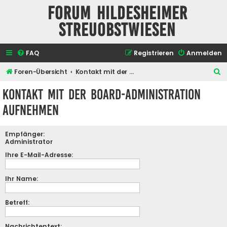
Forum Hildesheimer
Streuobstwiesen
FAQ
Registrieren
Anmelden
S
Foren-Übersicht
Kontakt mit der Board-Administration aufnehmen
u
Kontakt mit der Board-Administration
c
aufnehmen
h
e
Empfänger:
Administrator
Ihre E-Mail-Adresse:
Ihr Name:
Betreff:
Nachrichtentext: