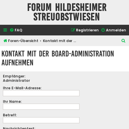
Forum Hildesheimer
Streuobstwiesen
FAQ
Registrieren
Anmelden
S
Foren-Übersicht
Kontakt mit der Board-Administration aufnehmen
u
Kontakt mit der Board-Administration
c
aufnehmen
h
e
Empfänger:
Administrator
Ihre E-Mail-Adresse:
Ihr Name:
Betreff:
Nachrichtentext: