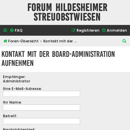
Forum Hildesheimer
Streuobstwiesen
FAQ
Registrieren
Anmelden
S
Foren-Übersicht
Kontakt mit der Board-Administration aufnehmen
u
Kontakt mit der Board-Administration
c
aufnehmen
h
e
Empfänger:
Administrator
Ihre E-Mail-Adresse:
Ihr Name:
Betreff:
Nachrichtentext: