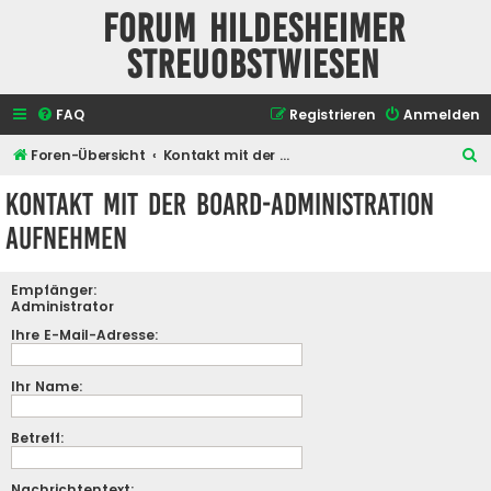
Forum Hildesheimer
Streuobstwiesen
FAQ
Registrieren
Anmelden
S
Foren-Übersicht
Kontakt mit der Board-Administration aufnehmen
u
Kontakt mit der Board-Administration
c
aufnehmen
h
e
Empfänger:
Administrator
Ihre E-Mail-Adresse:
Ihr Name:
Betreff:
Nachrichtentext: