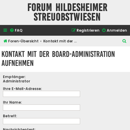
Forum Hildesheimer
Streuobstwiesen
FAQ
Registrieren
Anmelden
S
Foren-Übersicht
Kontakt mit der Board-Administration aufnehmen
u
Kontakt mit der Board-Administration
c
aufnehmen
h
e
Empfänger:
Administrator
Ihre E-Mail-Adresse:
Ihr Name:
Betreff:
Nachrichtentext: