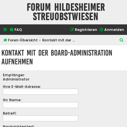
Forum Hildesheimer
Streuobstwiesen
FAQ
Registrieren
Anmelden
S
Foren-Übersicht
Kontakt mit der Board-Administration aufnehmen
u
Kontakt mit der Board-Administration
c
aufnehmen
h
e
Empfänger:
Administrator
Ihre E-Mail-Adresse:
Ihr Name:
Betreff:
Nachrichtentext: