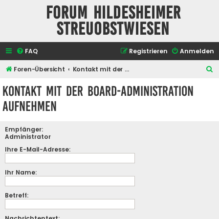
Forum Hildesheimer
Streuobstwiesen
FAQ
Registrieren
Anmelden
S
Foren-Übersicht
Kontakt mit der Board-Administration aufnehmen
u
Kontakt mit der Board-Administration
c
aufnehmen
h
e
Empfänger:
Administrator
Ihre E-Mail-Adresse:
Ihr Name:
Betreff:
Nachrichtentext: