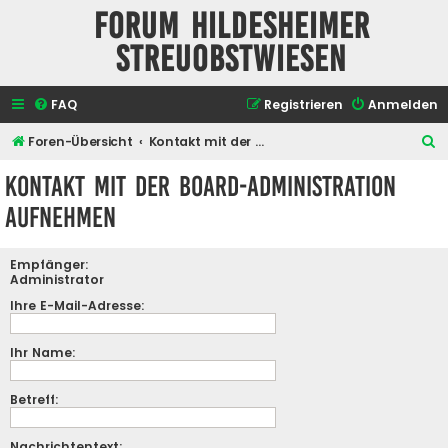
Forum Hildesheimer
Streuobstwiesen
FAQ
Registrieren
Anmelden
S
Foren-Übersicht
Kontakt mit der Board-Administration aufnehmen
u
Kontakt mit der Board-Administration
c
aufnehmen
h
e
Empfänger:
Administrator
Ihre E-Mail-Adresse:
Ihr Name:
Betreff:
Nachrichtentext: