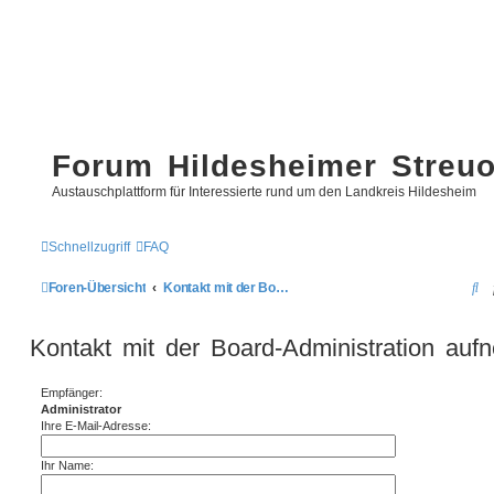
Forum Hildesheimer Streu
Austauschplattform für Interessierte rund um den Landkreis Hildesheim
Schnellzugriff
FAQ
S
Foren-Übersicht
Kontakt mit der Board-Administration aufnehmen
u
Kontakt mit der Board-Administration au
c
h
Empfänger:
e
Administrator
Ihre E-Mail-Adresse:
Ihr Name: