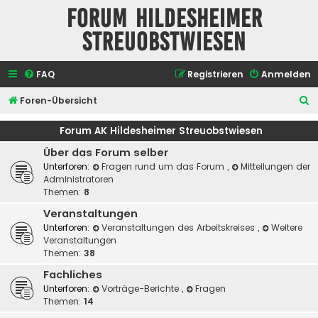
Forum Hildesheimer
Streuobstwiesen
FAQ
Registrieren
Anmelden
S
Foren-Übersicht
u
Forum AK Hildesheimer Streuobstwiesen
c
Über das Forum selber
h
Unterforen:
Fragen rund um das Forum
,
Mitteilungen der
e
Administratoren
Themen:
8
Veranstaltungen
Unterforen:
Veranstaltungen des Arbeitskreises
,
Weitere
Veranstaltungen
Themen:
38
Fachliches
Unterforen:
Vorträge-Berichte
,
Fragen
Themen:
14