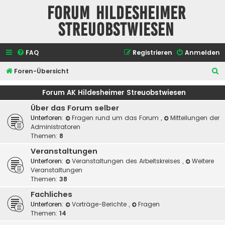
Forum Hildesheimer
Streuobstwiesen
FAQ
Registrieren
Anmelden
S
Foren-Übersicht
u
Forum AK Hildesheimer Streuobstwiesen
c
Über das Forum selber
h
Unterforen:
Fragen rund um das Forum
,
Mitteilungen der
e
Administratoren
Themen:
8
Veranstaltungen
Unterforen:
Veranstaltungen des Arbeitskreises
,
Weitere
Veranstaltungen
Themen:
38
Fachliches
Unterforen:
Vorträge-Berichte
,
Fragen
Themen:
14