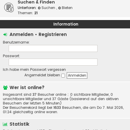
Suchen & Finden
Unterforen:
Suchen
,
Bieten
Themen:
21
Information
Anmelden
•
Registrieren
Benutzername:
Passwort:
Ich habe mein Passwort vergessen
Angemeldet bleiben
Wer ist online?
Insgesamt sind
37
Besucher online :: 0 sichtbare Mitglieder, 0
unsichtbare Mitglieder und 37 Gäste (basierend auf den aktiven
Besuchern der letzten 5 Minuten)
Der Besucherrekord liegt bei
1633
Besuchern, die am Do 7. Mai 2026,
01:24 gleichzeitig online waren.
Statistik