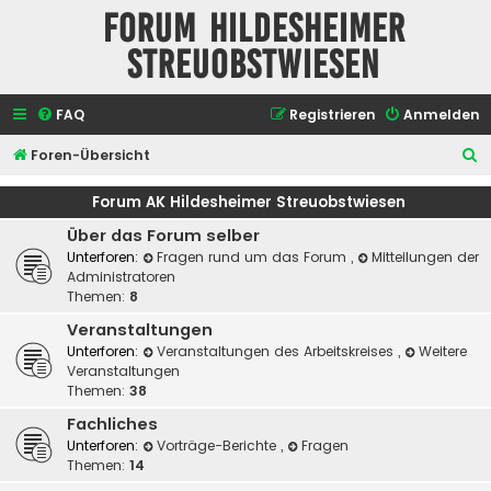
Forum Hildesheimer
Streuobstwiesen
FAQ
Registrieren
Anmelden
S
Foren-Übersicht
u
Forum AK Hildesheimer Streuobstwiesen
c
Über das Forum selber
h
Unterforen:
Fragen rund um das Forum
,
Mitteilungen der
e
Administratoren
Themen:
8
Veranstaltungen
Unterforen:
Veranstaltungen des Arbeitskreises
,
Weitere
Veranstaltungen
Themen:
38
Fachliches
Unterforen:
Vorträge-Berichte
,
Fragen
Themen:
14