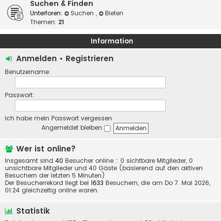
Suchen & Finden
Unterforen:
Suchen
,
Bieten
Themen:
21
Information
Anmelden
•
Registrieren
Benutzername:
Passwort:
Ich habe mein Passwort vergessen
Angemeldet bleiben
Wer ist online?
Insgesamt sind
40
Besucher online :: 0 sichtbare Mitglieder, 0
unsichtbare Mitglieder und 40 Gäste (basierend auf den aktiven
Besuchern der letzten 5 Minuten)
Der Besucherrekord liegt bei
1633
Besuchern, die am Do 7. Mai 2026,
01:24 gleichzeitig online waren.
Statistik