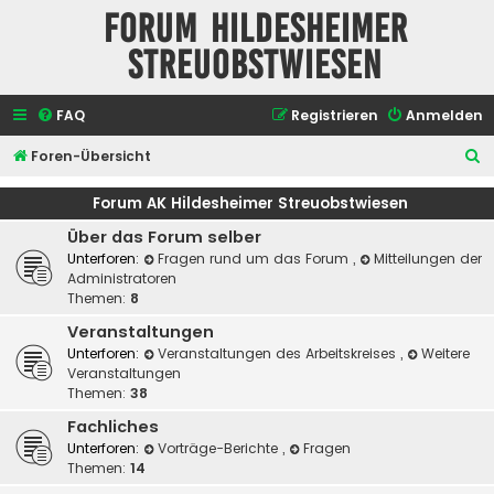
Forum Hildesheimer
Streuobstwiesen
FAQ
Registrieren
Anmelden
S
Foren-Übersicht
u
Forum AK Hildesheimer Streuobstwiesen
c
Über das Forum selber
h
Unterforen:
Fragen rund um das Forum
,
Mitteilungen der
e
Administratoren
Themen:
8
Veranstaltungen
Unterforen:
Veranstaltungen des Arbeitskreises
,
Weitere
Veranstaltungen
Themen:
38
Fachliches
Unterforen:
Vorträge-Berichte
,
Fragen
Themen:
14