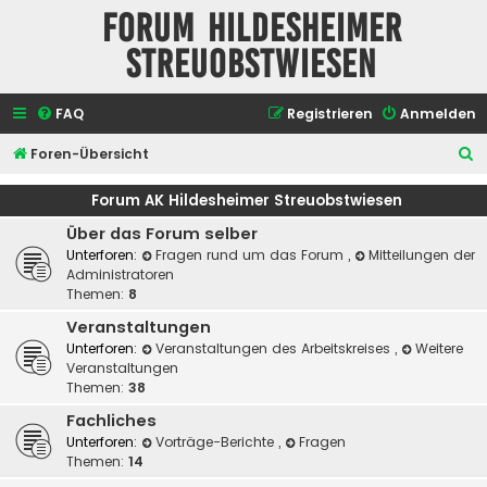
Forum Hildesheimer
Streuobstwiesen
FAQ
Registrieren
Anmelden
S
Foren-Übersicht
u
Forum AK Hildesheimer Streuobstwiesen
c
Über das Forum selber
h
Unterforen:
Fragen rund um das Forum
,
Mitteilungen der
e
Administratoren
Themen:
8
Veranstaltungen
Unterforen:
Veranstaltungen des Arbeitskreises
,
Weitere
Veranstaltungen
Themen:
38
Fachliches
Unterforen:
Vorträge-Berichte
,
Fragen
Themen:
14