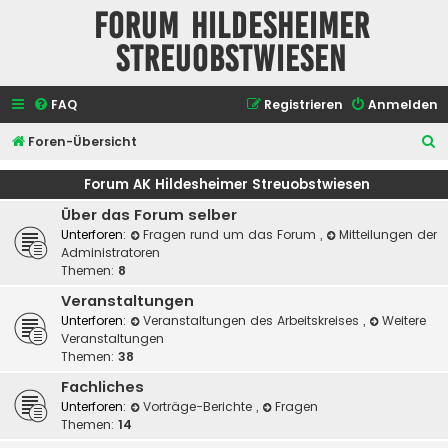
Forum Hildesheimer
Streuobstwiesen
FAQ
Registrieren
Anmelden
S
Foren-Übersicht
u
Forum AK Hildesheimer Streuobstwiesen
c
Über das Forum selber
h
Unterforen:
Fragen rund um das Forum
,
Mitteilungen der
e
Administratoren
Themen:
8
Veranstaltungen
Unterforen:
Veranstaltungen des Arbeitskreises
,
Weitere
Veranstaltungen
Themen:
38
Fachliches
Unterforen:
Vorträge-Berichte
,
Fragen
Themen:
14