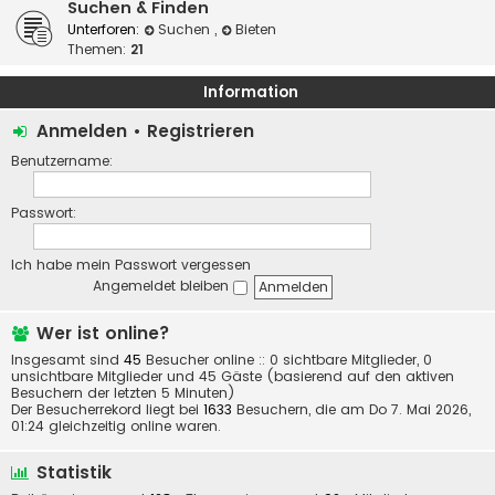
Suchen & Finden
Unterforen:
Suchen
,
Bieten
Themen:
21
Information
Anmelden
•
Registrieren
Benutzername:
Passwort:
Ich habe mein Passwort vergessen
Angemeldet bleiben
Wer ist online?
Insgesamt sind
45
Besucher online :: 0 sichtbare Mitglieder, 0
unsichtbare Mitglieder und 45 Gäste (basierend auf den aktiven
Besuchern der letzten 5 Minuten)
Der Besucherrekord liegt bei
1633
Besuchern, die am Do 7. Mai 2026,
01:24 gleichzeitig online waren.
Statistik