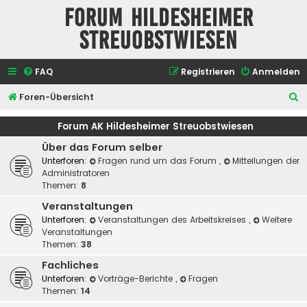
Forum Hildesheimer
Streuobstwiesen
FAQ
Registrieren
Anmelden
S
Foren-Übersicht
u
Forum AK Hildesheimer Streuobstwiesen
c
Über das Forum selber
h
Unterforen:
Fragen rund um das Forum
,
Mitteilungen der
e
Administratoren
Themen:
8
Veranstaltungen
Unterforen:
Veranstaltungen des Arbeitskreises
,
Weitere
Veranstaltungen
Themen:
38
Fachliches
Unterforen:
Vorträge-Berichte
,
Fragen
Themen:
14