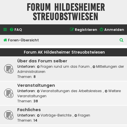
Forum Hildesheimer
Streuobstwiesen
FAQ
Registrieren
Anmelden
S
Foren-Übersicht
u
Forum AK Hildesheimer Streuobstwiesen
c
Über das Forum selber
h
Unterforen:
Fragen rund um das Forum
,
Mitteilungen der
e
Administratoren
Themen:
8
Veranstaltungen
Unterforen:
Veranstaltungen des Arbeitskreises
,
Weitere
Veranstaltungen
Themen:
38
Fachliches
Unterforen:
Vorträge-Berichte
,
Fragen
Themen:
14